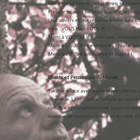
Une page se tourne , les chemins se séparen
Presque 10 ans à partager la scène, les route
Leur univers et leur répertoire vous aura 
gens…VOUS ! oui! VOUS !!!!
Merci à VOUS de les avoir suivi , encouragé
Merci à VOUS d’être venus les écouter en
Merci à VOUS d’avoir dansé et chanté !
Chants et Percussions du Monde
Yakch’e enlace avec légèreté les rythmes su
du monde. La rencontre fortuite en 2011 des 
complice et complémentaire. Leurs composit
musique de l’instant présent et du cœur, et