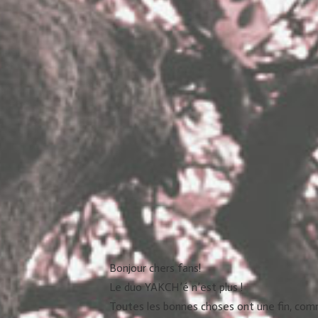
Bonjour chers fans!
Le duo YAKCH’é n’est plus !
Toutes les bonnes choses ont une fin, com