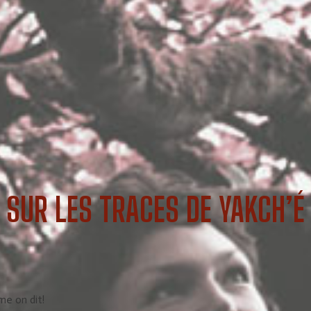
SUR LES TRACES DE YAKCH’É
me on dit!