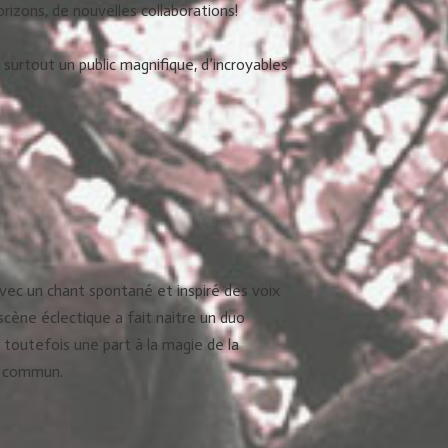
rizons, de nouvelles collaborations!
s surtout
un public magnifique, d’incroyables
avec un chant spontané et inspiré des voix
 scène éclectique a fait naitre un duo
toutefois une part à la magie de la
du commun.