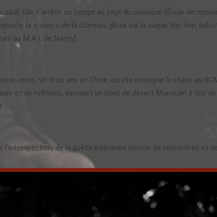
sical. Elle s’arrête un temps au pays du classique (École de musiq
runte la « voie » de la chanson, glisse sur la vague trip-hop, industr
urs au M.A.I. de Nancy).
elques mois, vit trois ans en Chine, ou elle enseigne le chant au BC
eurs et de rythmes, parcourt un bout de désert Marocain à dos de
ur…
 de l’introspection, de la quête intérieure nourrie de rencontres et