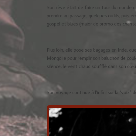
Son rêve était de faire un tour du monde mu
prendre au passage, quelques outils, puis emp
gospel et blues (major de promo des chante
Plus loin, elle pose ses bagages en Inde, qu
Mongolie pour remplir son baluchon de coul
silence, le vent chaud soufflé dans son cœ
Son voyage continue à l’infini sur la “voix”