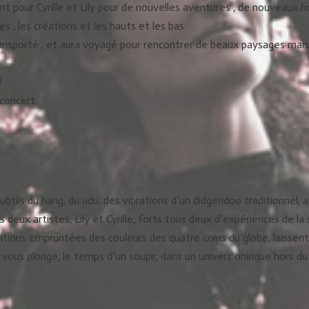
t pour Cyrille et Lily pour de nouvelles aventures , de nouveaux ho
s , les créations et les hauts et les bas.
transporté , et aura voyagé pour rencontrer de beaux paysages mai
!
 concert
btils du hang, du udu, des vibrations d’un didgeridoo traditionnel, 
deux artistes, Lily et Cyrille, forts tous deux d’expériences de la
ions empruntées des couleurs des quatre coins du globe, laissent 
 vous plonge, le temps d’un soupir, dans un univers onirique hors 