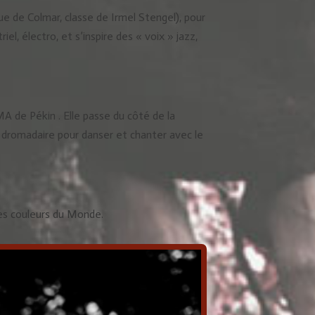
ue de Colmar, classe de Irmel Stengel), pour
iel, électro, et s’inspire des « voix » jazz,
MA de Pékin . Elle passe du côté de la
 dromadaire pour danser et chanter avec le
 des couleurs du Monde.